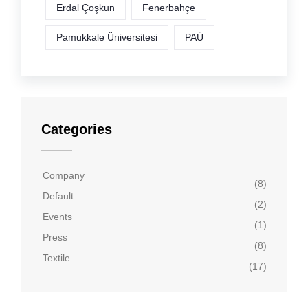
Erdal Çoşkun
Fenerbahçe
Pamukkale Üniversitesi
PAÜ
Categories
Company
(8)
Default
(2)
Events
(1)
Press
(8)
Textile
(17)