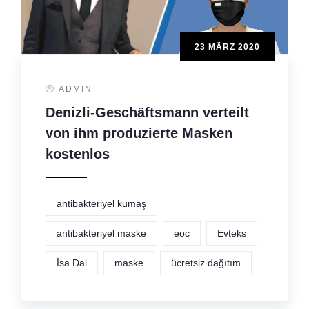
23 MÄRZ 2020
ADMIN
Denizli-Geschäftsmann verteilt
von ihm produzierte Masken
kostenlos
antibakteriyel kumaş
antibakteriyel maske
eoc
Evteks
İsa Dal
maske
ücretsiz dağıtım