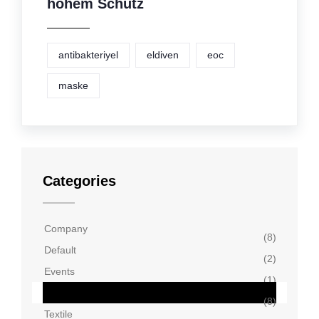
hohem Schutz
antibakteriyel
eldiven
eoc
maske
Categories
Company
(8)
Default
(2)
Events
(1)
Press
(8)
Textile