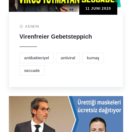
11 JUNI 2020
ADMIN
Virenfreier Gebetsteppich
antibakteriyel
antiviral
kumaş
seccade