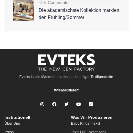
0 Comments
Die akademischste Kollektion markiert
den Frühling/Sommer
Evteks ist ein Markenhersteller nachhaltiger Textilprodukte.
#wearedifferent
Institutionell
Was Wir Produzieren
Über Uns
Baby Kinder Textil
Press
Textil Für Erwachsene